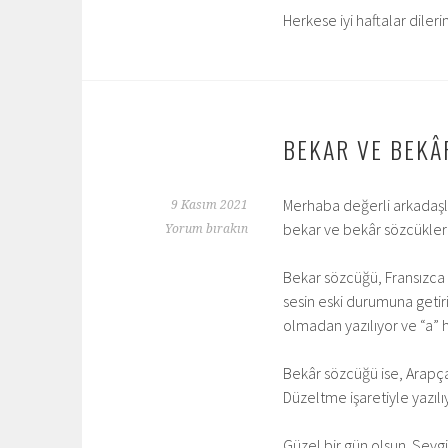
Herkese iyi haftalar dileri
BEKAR VE BEKÂ
Merhaba değerli arkadaşla
9 Kasım 2021
bekar ve bekâr sözcükler
Yorum bırakın
Bekar sözcüğü, Fransızca k
sesin eski durumuna getiri
olmadan yazılıyor ve “a” h
Bekâr sözcüğü ise, Arapça
Düzeltme işaretiyle yazılı
Güzel bir gün olsun. Sevgi 