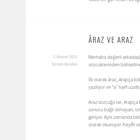
ÂRAZ VE ARAZ
Merhaba değerli arkadaşla
2 Kasım 2021
sözcüklerinden bahsetme
Yorum bırakın
İlk olarak âraz, Arapça kök
yazılıyor ve “a” harfi uzat
Araz sözcüğü ise, Arapça k
sonucu bağlı olmayan, on
geliyor. Aynı zamanda beli
olarak okunuyor. Keyifli ve