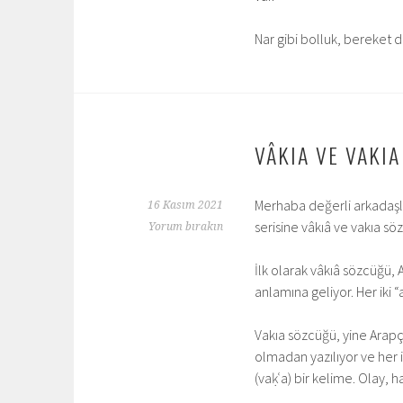
Nar gibi bolluk, bereket do
VÂKIA VE VAKIA
Merhaba değerli arkadaşla
16 Kasım 2021
serisine vâkıâ ve vakıa s
Yorum bırakın
İlk olarak vâkıâ sözcüğü, 
anlamına geliyor. Her iki “
Vakıa sözcüğü, yine Arapça
olmadan yazılıyor ve her i
(vaḳʿa) bir kelime. Olay, 