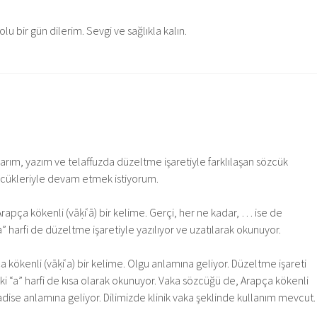
lu bir gün dilerim. Sevgi ve sağlıkla kalın.
rım, yazım ve telaffuzda düzeltme işaretiyle farklılaşan sözcük
özcükleriyle devam etmek istiyorum.
Arapça kökenli (vāḳiʿā) bir kelime. Gerçi, her ne kadar, … ise de
a” harfi de düzeltme işaretiyle yazılıyor ve uzatılarak okunuyor.
 kökenli (vāḳiʿa) bir kelime. Olgu anlamına geliyor. Düzeltme işareti
ki “a” harfi de kısa olarak okunuyor. Vaka sözcüğü de, Arapça kökenli
hadise anlamına geliyor. Dilimizde klinik vaka şeklinde kullanım mevcut.