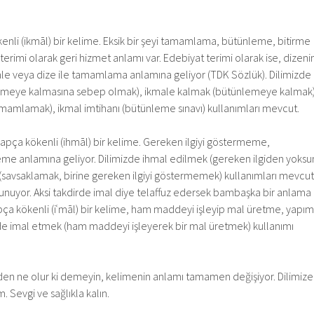
.
nli (ikmāl) bir kelime. Eksik bir şeyi tamamlama, bütünleme, bitirme
 terimi olarak geri hizmet anlamı var. Edebiyat terimi olarak ise, dizeni
le veya dize ile tamamlama anlamına geliyor (TDK Sözlük). Dilimizde
emeye kalmasına sebep olmak), ikmale kalmak (bütünlemeye kalmak)
mamlamak), ikmal imtihanı (bütünleme sınavı) kullanımları mevcut.
rapça kökenli (ihmāl) bir kelime. Gereken ilgiyi göstermeme,
 anlamına geliyor. Dilimizde ihmal edilmek (gereken ilgiden yoksu
(savsaklamak, birine gereken ilgiyi göstermemek) kullanımları mevcut
kunuyor. Aksi takdirde imal diye telaffuz edersek bambaşka bir anlama
pça kökenli (iʿmāl) bir kelime, ham maddeyi işleyip mal üretme, yapım
zde imal etmek (ham maddeyi işleyerek bir mal üretmek) kullanımı
den ne olur ki demeyin, kelimenin anlamı tamamen değişiyor. Dilimize
. Sevgi ve sağlıkla kalın.