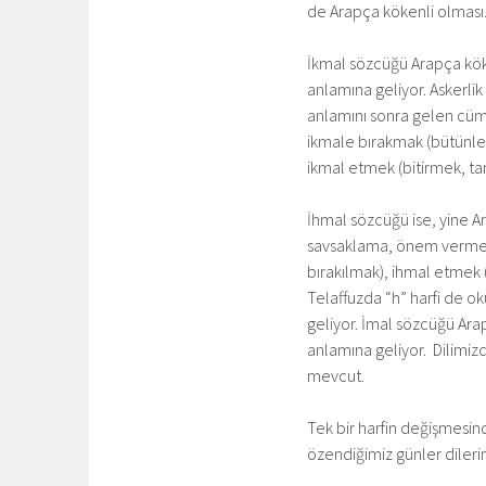
de Arapça kökenli olması
İkmal sözcüğü Arapça köke
anlamına geliyor. Askerlik
anlamını sonra gelen cüm
ikmale bırakmak (bütünl
ikmal etmek (bitirmek, ta
İhmal sözcüğü ise, yine A
savsaklama, önem vermeme
bırakılmak), ihmal etmek 
Telaffuzda “h” harfi de o
geliyor. İmal sözcüğü Ara
anlamına geliyor. Dilimi
mevcut.
Tek bir harfin değişmesin
özendiğimiz günler dilerim