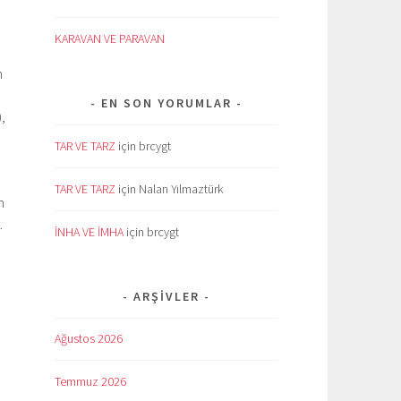
KARAVAN VE PARAVAN
n
EN SON YORUMLAR
,
TAR VE TARZ
için
brcygt
TAR VE TARZ
için
Nalan Yılmaztürk
n
.
İNHA VE İMHA
için
brcygt
ARŞIVLER
Ağustos 2026
Temmuz 2026