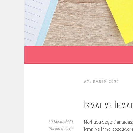
İçeriğe
geç
AY:
KASIM 2021
İKMAL VE İHMA
Merhaba değerli arkadaşl
30 Kasım 2021
ikmal ve ihmal sözcüklerin
Yorum bırakın