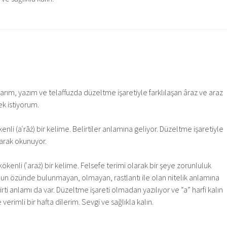
rım, yazım ve telaffuzda düzeltme işaretiyle farklılaşan âraz ve araz
k istiyorum.
enli (aʿrāż) bir kelime. Belirtiler anlamına geliyor. Düzeltme işaretiyle
ılarak okunuyor.
ökenli (ʿaraż) bir kelime. Felsefe terimi olarak bir şeye zorunluluk
un özünde bulunmayan, olmayan, rastlantı ile olan nitelik anlamına
rti anlamı da var. Düzeltme işareti olmadan yazılıyor ve “a” harfi kalın
 verimli bir hafta dilerim. Sevgi ve sağlıkla kalın.