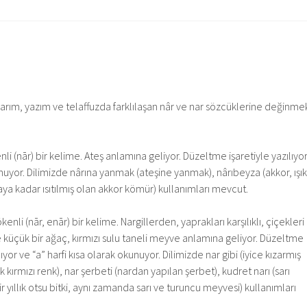
rım, yazım ve telaffuzda farklılaşan nâr ve nar sözcüklerine değinme
i (nār) bir kelime. Ateş anlamına geliyor. Düzeltme işaretiyle yazılıyo
unuyor. Dilimizde nârına yanmak (ateşine yanmak), nârıbeyza (akkor, ışık
ya kadar ısıtılmış olan akkor kömür) kullanımları mevcut.
enli (nār, enār) bir kelime. Nargillerden, yaprakları karşılıklı, çiçekleri
e küçük bir ağaç, kırmızı sulu taneli meyve anlamına geliyor. Düzeltme
ıyor ve “a” harfi kısa olarak okunuyor. Dilimizde nar gibi (iyice kızarmış
k kırmızı renk), nar şerbeti (nardan yapılan şerbet), kudret narı (sarı
bir yıllık otsu bitki, aynı zamanda sarı ve turuncu meyvesi) kullanımları