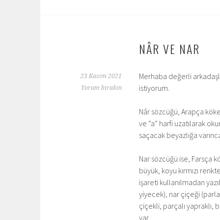
NÂR VE NAR
Merhaba değerli arkadaşla
23 Kasım 2021
istiyorum.
Yorum bırakın
Nâr sözcüğü, Arapça kökenl
ve “a” harfi uzatılarak ok
saçacak beyazlığa varınca
Nar sözcüğü ise, Farsça kök
büyük, koyu kırmızı renkt
işareti kullanılmadan yazıl
yiyecek), nar çiçeği (parla
çiçekli, parçalı yapraklı, 
var.