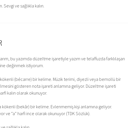
m. Sevgi ve sağlıkla kalın.
R
rım, bu yazımda düzeltme işaretiyle yazım ve telaffuzda farklılaşan
ine değinmek istiyorum.
ökenli (bécarre) bir kelime. Müzik terimi, diyezli veya bemollü bir
lmesini gösteren nota işareti anlamına geliyor. Düzeltme işareti
arfi kalın olarak okunuyor.
 kökenli (bekār) bir kelime. Evlenmemiş kişi anlamına geliyor.
yor ve “a” harfi ince olarak okunuyor (TDK Sözlük).
ve sağlıkla kalın.