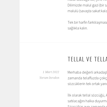
Dilimizde malul gazi (bir
malulü (savaşta sakat kala
Tek bir harfin farklılaşma
sağlıkla kalın.
TELLAL VE TELL
Merhaba değerli arkadaşl
1 Mart 2022
zamanda telaffuzda çokça 
Yorum bırakın
sözcüklerin tek ortak yanı
İlk olarak tellal sözcüğü, 
satılacağını halka duyurma
Sözcüğün aynı zamanda satı