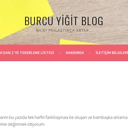
BURCU YIĞIT BLOG
BILGI PAYLAŞTIKÇA ARTAR..
A’DAN Z’YE TEKERLEME LİSTESİ
HAKKIMDA
İLETİŞİM BİLGİLER
rım bu yazıda tek harfin farklılaşması ile oluşan ve bambaşka anlama
rine değinmek istiyorum.