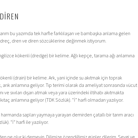
 DİREN
arım bu yazımda tek harfle farklılaşan ve bambaşka anlama gelen
 dreç, dren ve diren sözcüklerine değinmek istiyorum.
ngilizce kökenli (dredge) bir kelime. Ağlı kepçe, tarama ağı anlamına
kenli (drain) bir kelime. Ark, yani içinde su akıtmak için toprak
k, arık anlamına geliyor. Tıp terimi olarak da ameliyat sonrasında vücut
nı ve sıvıları dışarı atmak veya yara üzerindeki iltihabı akıtmakta
kıtaç anlamına geliyor (TDK Sözlük). “İ” harfi olmadan yazılıyor.
, harmanda sapları yaymaya yarayan demirden çatallı bir tarım aracı
). “İ” harfi ile yazılıyor.
den ne olur ki demeyin. Dilimize özendiğimiz günler dilerim. Sevgi ve