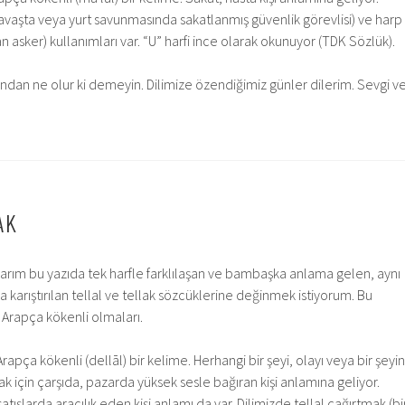
 savaşta veya yurt savunmasında sakatlanmış güvenlik görevlisi) ve harp
n asker) kullanımları var. “U” harfi ince olarak okunuyor (TDK Sözlük).
sından ne olur ki demeyin. Dilimize özendiğimiz günler dilerim. Sevgi v
AK
arım bu yazıda tek harfle farklılaşan ve bambaşka anlama gelen, aynı
karıştırılan tellal ve tellak sözcüklerine değinmek istiyorum. Bu
 Arapça kökenli olmaları.
Arapça kökenli (dellāl) bir kelime. Herhangi bir şeyi, olayı veya bir şeyin
k için çarşıda, pazarda yüksek sesle bağıran kişi anlamına geliyor.
şlarda aracılık eden kişi anlamı da var. Dilimizde tellal çağırtmak (bi