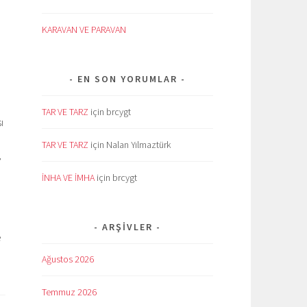
KARAVAN VE PARAVAN
EN SON YORUMLAR
TAR VE TARZ
için
brcygt
ı
TAR VE TARZ
için
Nalan Yılmaztürk
,
İNHA VE İMHA
için
brcygt
ARŞIVLER
e
Ağustos 2026
Temmuz 2026