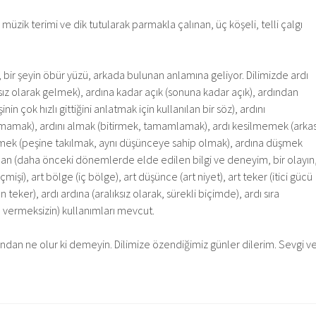
 müzik terimi ve dik tutularak parmakla çalınan, üç köşeli, telli çalgı
i, bir şeyin öbür yüzü, arkada bulunan anlamına geliyor. Dilimizde ardı
sız olarak gelmek), ardına kadar açık (sonuna kadar açık), ardından
inin çok hızlı gittiğini anlatmak için kullanılan bir söz), ardını
mamak), ardını almak (bitirmek, tamamlamak), ardı kesilmemek (arkas
ek (peşine takılmak, aynı düşünceye sahip olmak), ardına düşmek
alan (daha önceki dönemlerde elde edilen bilgi ve deneyim, bir olayın
çmişi), art bölge (iç bölge), art düşünce (art niyet), art teker (itici gücü
n teker), ardı ardına (aralıksız olarak, sürekli biçimde), ardı sıra
ara vermeksizin) kullanımları mevcut.
sından ne olur ki demeyin. Dilimize özendiğimiz günler dilerim. Sevgi v