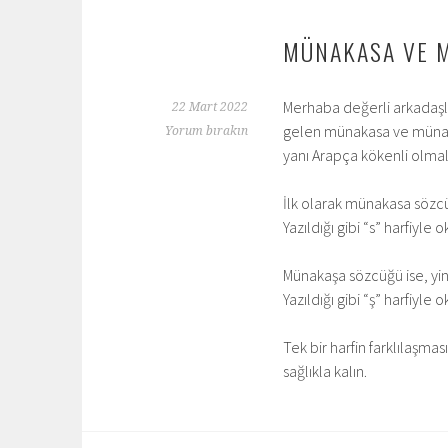
MÜNAKASA VE 
Merhaba değerli arkadaşl
22 Mart 2022
gelen münakasa ve münaka
Yorum bırakın
yanı Arapça kökenli olmal
İlk olarak münakasa sözcü
Yazıldığı gibi “s” harfiyle 
Münakaşa sözcüğü ise, yin
Yazıldığı gibi “ş” harfiyle 
Tek bir harfin farklılaşma
sağlıkla kalın.