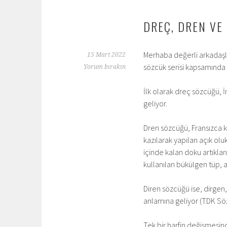
DREÇ, DREN VE
Merhaba değerli arkadaşl
15 Mart 2022
sözcük serisi kapsamında
Yorum bırakın
İlk olarak dreç sözcüğü, İ
geliyor.
Dren sözcüğü, Fransızca kö
kazılarak yapılan açık olu
içinde kalan doku artıkları
kullanılan bükülgen tüp, a
Diren sözcüğü ise, dirgen
anlamına geliyor (TDK Sözlük
Tek bir harfin değişmesin