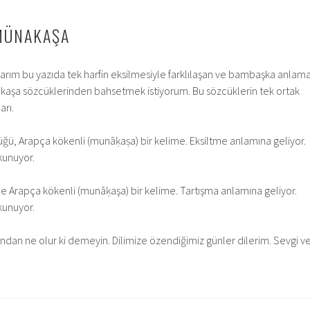
MÜNAKAŞA
arım bu yazıda tek harfin eksilmesiyle farklılaşan ve bambaşka anlam
şa sözcüklerinden bahsetmek istiyorum. Bu sözcüklerin tek ortak
arı.
ğü, Arapça kökenli (munāḳaṣa) bir kelime. Eksiltme anlamına geliyor.
okunuyor.
e Arapça kökenli (munāḳaşa) bir kelime. Tartışma anlamına geliyor.
okunuyor.
sından ne olur ki demeyin. Dilimize özendiğimiz günler dilerim. Sevgi v