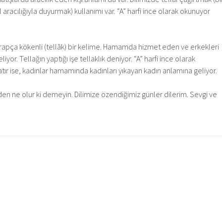
lal aracılığıyla duyurmak) kullanımı var. “A” harfi ince olarak okunuyor
Arapça kökenli (tellāk) bir kelime. Hamamda hizmet eden ve erkekleri
yor. Tellağın yaptığı işe tellaklık deniyor. “A” harfi ince olarak
tır ise, kadınlar hamamında kadınları yıkayan kadın anlamına geliyor.
den ne olur ki demeyin. Dilimize özendiğimiz günler dilerim. Sevgi ve