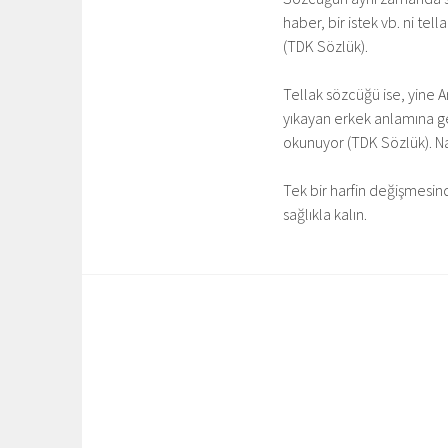
haber, bir istek vb. ni tel
(TDK Sözlük).
Tellak sözcüğü ise, yine 
yıkayan erkek anlamına geli
okunuyor (TDK Sözlük). Na
Tek bir harfin değişmesin
sağlıkla kalın.