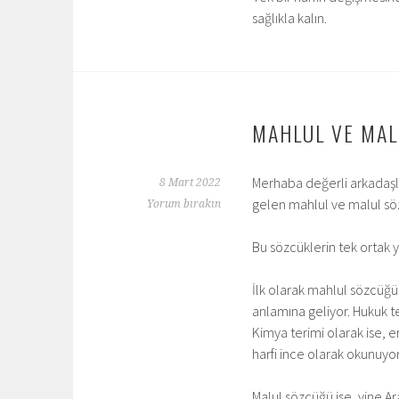
sağlıkla kalın.
MAHLUL VE MAL
Merhaba değerli arkadaşl
8 Mart 2022
gelen mahlul ve malul sö
Yorum bırakın
Bu sözcüklerin tek ortak 
İlk olarak mahlul sözcüğü
anlamına geliyor. Hukuk t
Kimya terimi olarak ise, er
harfi ince olarak okunuyo
Malul sözcüğü ise, yine Ar