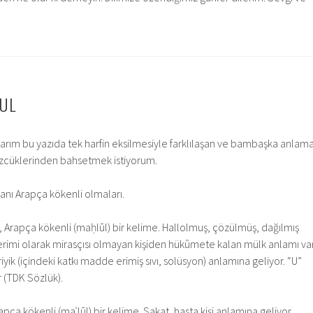
UL
arım bu yazıda tek harfin eksilmesiyle farklılaşan ve bambaşka anlam
zcüklerinden bahsetmek istiyorum.
yanı Arapça kökenli olmaları.
, Arapça kökenli (maḥlūl) bir kelime. Hallolmuş, çözülmüş, dağılmış
erimi olarak mirasçısı olmayan kişiden hükûmete kalan mülk anlamı var
iyik (içindeki katkı madde erimiş sıvı, solüsyon) anlamına geliyor. “U”
r (TDK Sözlük).
apça kökenli (maʿlūl) bir kelime. Sakat, hasta kişi anlamına geliyor.