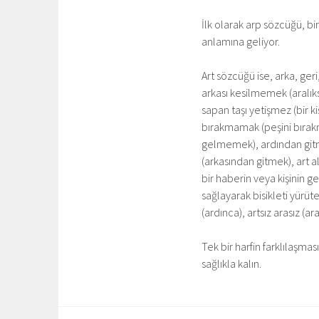
İlk olarak arp sözcüğü, bir
anlamına geliyor.
Art sözcüğü ise, arka, ger
arkası kesilmemek (aralık
sapan taşı yetişmez (bir kiş
bırakmamak (peşini bırak
gelmemek), ardından gitm
(arkasından gitmek), art 
bir haberin veya kişinin ge
sağlayarak bisikleti yürüte
(ardınca), artsız arasız (
Tek bir harfin farklılaşma
sağlıkla kalın.