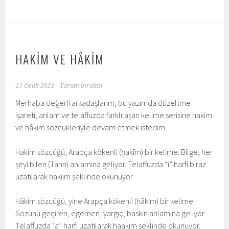
HAKİM VE HÂKİM
15 Ocak 2021
Yorum bırakın
Merhaba değerli arkadaşlarım, bu yazımda düzeltme
işareti, anlam ve telaffuzda farklılaşan kelime serisine hakim
ve hâkim sözcükleriyle devam etmek istedim.
Hakim sözcüğü, Arapça kökenli (ḥakīm) bir kelime. Bilge, her
şeyi bilen (Tanrı) anlamına geliyor. Telaffuzda “i” harfi biraz
uzatılarak hakiim şeklinde okunuyor.
Hâkim sözcüğü, yine Arapça kökenli (ḥākim) bir kelime.
Sözünü geçiren, egemen, yargıç, baskın anlamına geliyor.
Telaffuzda “a” harfi uzatılarak haakim şeklinde okunuyor.