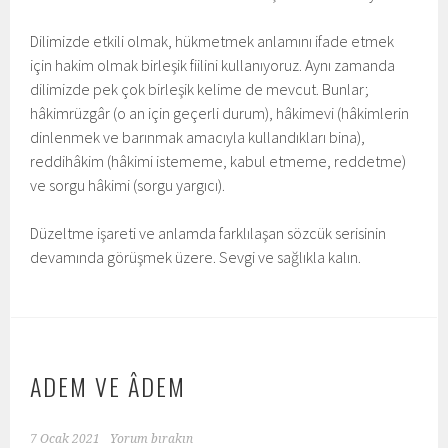
Dilimizde etkili olmak, hükmetmek anlamını ifade etmek
için hakim olmak birleşik fiilini kullanıyoruz. Aynı zamanda
dilimizde pek çok birleşik kelime de mevcut. Bunlar;
hâkimrüzgâr (o an için geçerli durum), hâkimevi (hâkimlerin
dinlenmek ve barınmak amacıyla kullandıkları bina),
reddihâkim (hâkimi istememe, kabul etmeme, reddetme)
ve sorgu hâkimi (sorgu yargıcı).
Düzeltme işareti ve anlamda farklılaşan sözcük serisinin
devamında görüşmek üzere. Sevgi ve sağlıkla kalın.
ADEM VE ÂDEM
7 Ocak 2021
Yorum bırakın