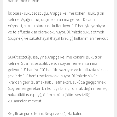
bahsetmek istedim.
İlk olarak sukut sözcüğü, Arapça kelime kökenli (suḳūṭ) bir
kelime. Aşağı inme, düşme anlamına geliyor. Davanın
düşmesi, sukutu olarak da kullanılıyor. “U” harfiyle yazılıyor
ve telaffuzda kısa olarak okunuyor. Dilimizde sukut etmek
(düşmek) ve sukutuhayal (hayal kırıklığı) kullanımları mevcut.
Sükût sözcüğü ise, yine Arapça kelime kökenli (sukūt) bir
kelime. Susma, sessizlik ve söz söylememe anlamına
geliyor. “Ü” harfi ve “û” harfi ile yazılıyor ve telaffuzda sükuut
şeklinde “u” harfi uzatılarak okunuyor. Dilimizde sükût
ikrardan gelir (susmak kabul etmektir), sükûtla geçiştirmek
(söylemesi gereken bir konuya bilinçli olarak değinmemek),
hakkısükût (sus payı), ölüm sükûtu (ölüm sessizliği)
kullanımları mevcut.
Keyifli bir gün dilerim. Sevgi ve sağlıkla kalın.