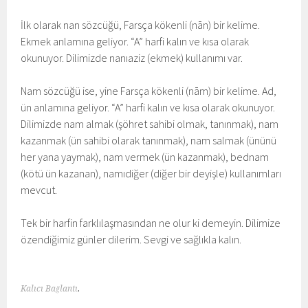
İlk olarak nan sözcüğü, Farsça kökenli (nān) bir kelime.
Ekmek anlamına geliyor. “A” harfi kalın ve kısa olarak
okunuyor. Dilimizde nanıaziz (ekmek) kullanımı var.
Nam sözcüğü ise, yine Farsça kökenli (nām) bir kelime. Ad,
ün anlamına geliyor. “A” harfi kalın ve kısa olarak okunuyor.
Dilimizde nam almak (şöhret sahibi olmak, tanınmak), nam
kazanmak (ün sahibi olarak tanınmak), nam salmak (ününü
her yana yaymak), nam vermek (ün kazanmak), bednam
(kötü ün kazanan), namıdiğer (diğer bir deyişle) kullanımları
mevcut.
Tek bir harfin farklılaşmasından ne olur ki demeyin. Dilimize
özendiğimiz günler dilerim. Sevgi ve sağlıkla kalın.
Kalıcı Bağlantı
.