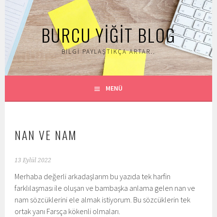
İçeriğe
geç
BURCU YIĞIT BLOG
BILGI PAYLAŞTIKÇA ARTAR..
MENÜ
NAN VE NAM
13 Eylül 2022
Merhaba değerli arkadaşlarım bu yazıda tek harfin
farklılaşması ile oluşan ve bambaşka anlama gelen nan ve
nam sözcüklerini ele almak istiyorum. Bu sözcüklerin tek
ortak yanı Farsça kökenli olmaları.