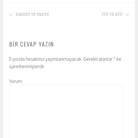
YAZI
TARZİYE VE TAZİYE
TÜF VE KÜF
DOLAŞIMI
BIR CEVAP YAZIN
E-posta hesabınız yayımlanmayacak.
Gerekli alanlar
*
ile
işaretlenmişlerdir
Yorum