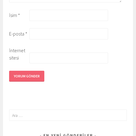
İsim
*
E-posta
*
İnternet
sitesi
Arama:
EN YENI GÖNDERILER