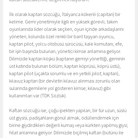
İlk olarak kaptan sözcüğü, İtalyanca kökenli (capitan) bir
kelime. Gemi yönetimiyle ilgili en yüksek görevli, takım
oyunlarında lider olarak seçilen, oyun içinde arkadaşlarını
yöneten, kolunda özel renkli bir bant taşıyan oyuncu,
kaptan pilot, yolcu otobüsü sürücüsü, kale komutanı; efe,
bir işin başında bulunan, yönetici kimse anlamına geliyor.
Dilimizde kaptan köşkü (kaptanın gemiyi yönettiği, geminin
üst katında bulunan bölüm; kaptan köprüsü, köprü üstü),
kaptan pilot (uçakta sorumlu ve en yetkili pilot; kaptan),
kılavuz kaptan (bir devletin kılavuz alınması zorunlu olan
sularında gemilere yol gösteren kimse; kılavuz) gibi
kullanımları var (TDK Sözlük).
Kaftan sözcüğü ise, çoğu ipekten yapılan, bir tür uzun, süslü
üst giysisi, padişahların gönül almak, ödüllendirmek için
birine giydirdikleri değerli kumaş veya kürkten yapılmış giysi;
hilat anlamına geliyor. Dilimizde biçilmiş kaftan (bütünü ile