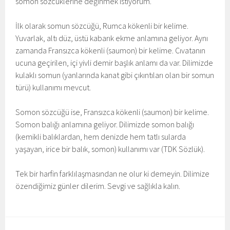
somon sözcüklerine değinmek istiyorum.
İlk olarak somun sözcüğü, Rumca kökenli bir kelime.
Yuvarlak, altı düz, üstü kabarık ekme anlamına geliyor. Aynı
zamanda Fransızca kökenli (saumon) bir kelime. Cıvatanın
ucuna geçirilen, içi yivli demir başlık anlamı da var. Dilimizde
kulaklı somun (yanlarında kanat gibi çıkıntıları olan bir somun
türü) kullanımı mevcut.
Somon sözcüğü ise, Fransızca kökenli (saumon) bir kelime.
Somon balığı anlamına geliyor. Dilimizde somon balığı
(kemikli balıklardan, hem denizde hem tatlı sularda
yaşayan, irice bir balık, somon) kullanımı var (TDK Sözlük).
Tek bir harfin farklılaşmasından ne olur ki demeyin. Dilimize
özendiğimiz günler dilerim. Sevgi ve sağlıkla kalın.