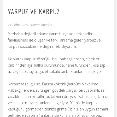
YARPUZ VE KARPUZ
21 Ekim 2025
Yorum bırakın
Merhaba değerli arkadaşlarım bu yazıda tek harfin
farklılaşması ile oluşan ve farklı anlama gelen yarpuz ve
karpuz sözcüklerine değinmek istiyorum.
İlk olarak yarpuz sözcüğü, ballıbabagillerden, çiçekleri
birbirinden ayrı halka durumunda, nane türünden, kısa saplı,
az veya çok tüylü, güzel kokulu bir bitki anlamına geliyor.
Karpuz sözcüğü ise, Farsça kökenli (ḫarbūz) bir kelime.
Kabakgillerden, sürüngen gövdeli parçalı sert yapraklı, sarı
çiçekler açan bir bitki, bu bitkinin dışı yeşil kabuklu, içi kırmızı
ve sulu, iri meyvesi anlamına geliyor. Dilimizde karpuz
kabuğunu görmeden denize girme (“bir işi en uygun zamanı
gelmeden yapma” anlamında kullanılan bir söz), karpuz