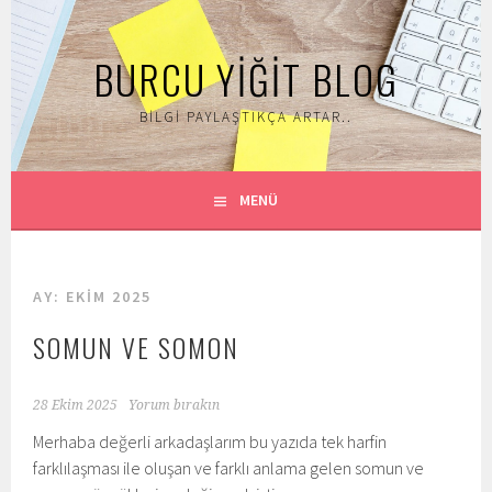
İçeriğe
geç
BURCU YIĞIT BLOG
BILGI PAYLAŞTIKÇA ARTAR..
MENÜ
AY:
EKIM 2025
SOMUN VE SOMON
28 Ekim 2025
Yorum bırakın
Merhaba değerli arkadaşlarım bu yazıda tek harfin
farklılaşması ile oluşan ve farklı anlama gelen somun ve