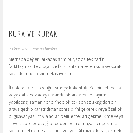
KURA VE KURAK
7 Ekim 2025
Yorum bırakın
Merhaba değerli arkadaşlarım bu yazıda tek harfin
farklılaşması ile oluşan ve farklı anlama gelen kura ve kurak
sözcüklerine değinmek istiyorum.
İlk olarak kura sözcüğü, Arapça kökenli (ḳurʿa) bir kelime. İki
veya daha çok aday arasında bir sıralama, bir ayırma
yapılacağı zaman her birinde bir tek ad yazılı kağıtları bir
araya getirip karıştırdıktan sonra birini çekerek veya özel bir
bilgisayar yazılımıyla adları belirleme; ad çekme, kime veya
neye isabet edeceği önceden belli olmayan bir çekimle
sonucu belirleme anlamına geliyor. Dilimizde kura çekmek