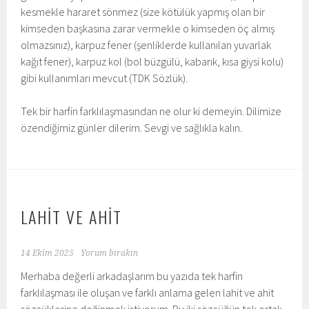
kesmekle hararet sönmez (size kötülük yapmış olan bir
kimseden başkasına zarar vermekle o kimseden öç almış
olmazsınız), karpuz fener (şenliklerde kullanılan yuvarlak
kağıt fener), karpuz kol (bol büzgülü, kabarık, kısa giysi kolu)
gibi kullanımları mevcut (TDK Sözlük).
Tek bir harfin farklılaşmasından ne olur ki demeyin. Dilimize
özendiğimiz günler dilerim. Sevgi ve sağlıkla kalın.
LAHİT VE AHİT
14 Ekim 2025
Yorum bırakın
Merhaba değerli arkadaşlarım bu yazıda tek harfin
farklılaşması ile oluşan ve farklı anlama gelen lahit ve ahit