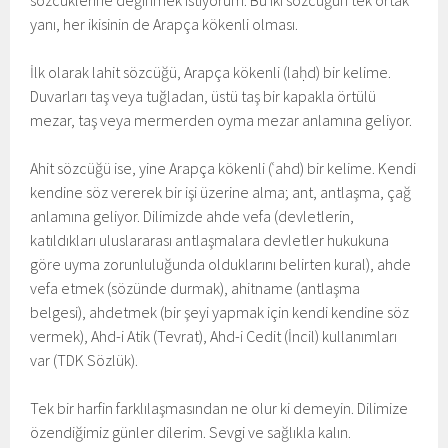
sözcüklerine değinmek istiyorum. Bu iki sözcüğün tek ortak
yanı, her ikisinin de Arapça kökenli olması.
İlk olarak lahit sözcüğü, Arapça kökenli (laḥd) bir kelime.
Duvarları taş veya tuğladan, üstü taş bir kapakla örtülü
mezar, taş veya mermerden oyma mezar anlamına geliyor.
Ahit sözcüğü ise, yine Arapça kökenli (ʿahd) bir kelime. Kendi
kendine söz vererek bir işi üzerine alma; ant, antlaşma, çağ
anlamına geliyor. Dilimizde ahde vefa (devletlerin,
katıldıkları uluslararası antlaşmalara devletler hukukuna
göre uyma zorunluluğunda olduklarını belirten kural), ahde
vefa etmek (sözünde durmak), ahitname (antlaşma
belgesi), ahdetmek (bir şeyi yapmak için kendi kendine söz
vermek), Ahd-i Atik (Tevrat), Ahd-i Cedit (İncil) kullanımları
var (TDK Sözlük).
Tek bir harfin farklılaşmasından ne olur ki demeyin. Dilimize
özendiğimiz günler dilerim. Sevgi ve sağlıkla kalın.