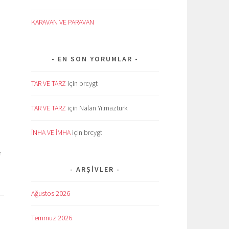
KARAVAN VE PARAVAN
EN SON YORUMLAR
TAR VE TARZ
için
brcygt
TAR VE TARZ
için
Nalan Yılmaztürk
İNHA VE İMHA
için
brcygt
e
ARŞIVLER
Ağustos 2026
Temmuz 2026