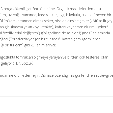
, Arapça kökenli (ḳaṭrān) bir kelime. Organik maddelerden kuru
n, sıvı yağ kıvamında, kara renkte, ağır, is kokulu, suda erimeyen bir
ilimizde katrandan olmaz şeker, olsa da cinsine çeker (kötü asıllı şey
ran gibi (karaya yakın koyu renkte), katranı kaynatsan olur mu şeker?
sıl özelliklerini değiştirmiş gibi görünse de asla değişmez” anlamında
n ağacı (Toroslarda yetişen bir tür sedir), katran çamı (gemilerde
dığı bir tür çam) gibi kullanımları var.
ngozlukta tomrukları biçmeye yarayan ve birden çok testeresi olan
geliyor (TDK Sözlük).
sından ne olur ki demeyin. Dilimize özendiğimiz günler dilerim. Sevgi v