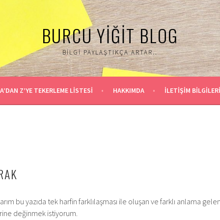
BURCU YIĞIT BLOG
BILGI PAYLAŞTIKÇA ARTAR..
A’DAN Z’YE TEKERLEME LİSTESİ
HAKKIMDA
İLETİŞİM BİLGİLER
RAK
ım bu yazıda tek harfin farklılaşması ile oluşan ve farklı anlama gele
rine değinmek istiyorum.