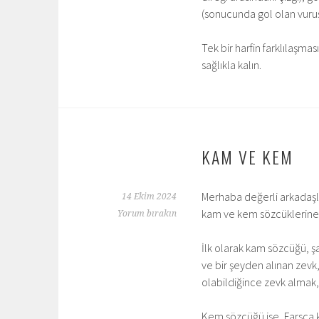
(sonucunda gol olan vuruş)
Tek bir harfin farklılaşma
sağlıkla kalın.
KAM VE KEM
Merhaba değerli arkadaşlar
14 Ekim 2024
kam ve kem sözcüklerine
Yorum bırakın
İlk olarak kam sözcüğü, ş
ve bir şeyden alınan zevk
olabildiğince zevk almak,
Kem sözcüğü ise, Farsça k