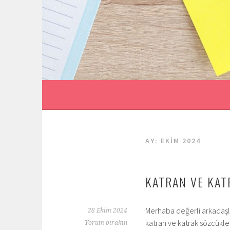
İçeriğe
geç
AY:
EKIM 2024
KATRAN VE KAT
Merhaba değerli arkadaşlar
28 Ekim 2024
katran ve katrak sözcükle
Yorum bırakın