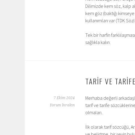
Dilimizde kem söz, kalp ak
kem göz (baktığı kimseye 
kullanımları var (TDK Söz
Tek bir harfin farklılaşma
sağlıkla kalın.
TARİF VE TARİF
Merhaba değerli arkadaşlar
7 Ekim 2024
tarif ve tarife sözcükleri
Yorum bırakın
olmaları.
İlk olarak tarif sözcüğü, A
ve belirtme, bir şeyin bul