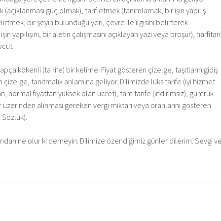
(açıklanması güç olmak), tarif etmek (tanımlamak, bir işin yapılış
rtmek, bir şeyin bulunduğu yeri, çevre ile ilgisini belirterek
şin yapılışını, bir aletin çalışmasını açıklayan yazı veya broşür), harfitari
mevcut.
apça kökenli (taʿrife) bir kelime. Fiyat gösteren çizelge, taşıtların gidiş
 çizelge, tanıtmalık anlamına geliyor. Dilimizde lüks tarife (iyi hizmet
, normal fiyattan yüksek olan ücret), tam tarife (indirimsiz), gümrük
lar üzerinden alınması gereken vergi miktarı veya oranlarını gösteren
K Sözlük).
sından ne olur ki demeyin. Dilimize özendiğimiz günler dilerim. Sevgi v