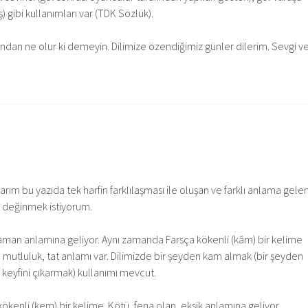
 gibi kullanımları var (TDK Sözlük).
sından ne olur ki demeyin. Dilimize özendiğimiz günler dilerim. Sevgi v
ım bu yazıda tek harfin farklılaşması ile oluşan ve farklı anlama gele
 değinmek istiyorum.
aman anlamına geliyor. Aynı zamanda Farsça kökenli (kām) bir kelime
, mutluluk, tat anlamı var. Dilimizde bir şeyden kam almak (bir şeyden
 keyfini çıkarmak) kullanımı mevcut.
ökenli (kem) bir kelime. Kötü, fena olan, eksik anlamına geliyor.