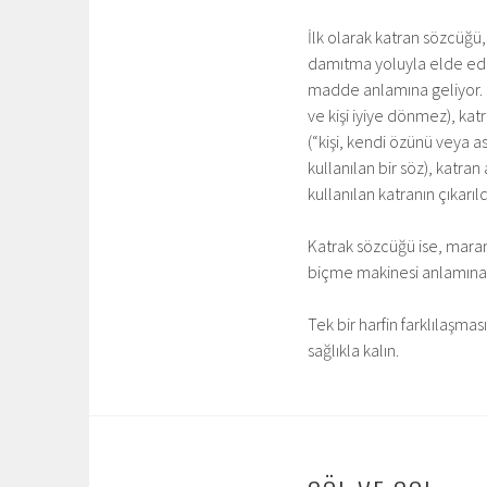
İlk olarak katran sözcüğü
damıtma yoluyla elde edile
madde anlamına geliyor. D
ve kişi iyiye dönmez), kat
(“kişi, kendi özünü veya a
kullanılan bir söz), katra
kullanılan katranın çıkarıl
Katrak sözcüğü ise, mara
biçme makinesi anlamına 
Tek bir harfin farklılaşma
sağlıkla kalın.