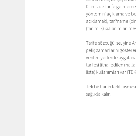
Dilimizde tarife gelmemek 
yöntemini açıklama ve beli
açıklamak), tarifname (bir i
(tanımlık) kullanımları 
Tarife sözcüğü ise, yine Ar
geliş zamanlarını gösteren
verilen yerlerde uygulanan
tarifesi (ithal edilen mal
liste) kullanımları var (TD
Tek bir harfin farklılaşma
sağlıkla kalın.