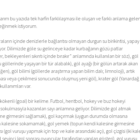
ım bu yazıda tek harfin farklılaşması ile oluşan ve farklı anlama gele
değinmek istiyorum.
raların içinde denizlerle bağlantısı olmayan durgun su birikintisi, yapay
liyor. Dilimizde göle su gelinceye kadar kurbağanın gözü patlar
er, bekleyenleri sıkıntı içinde bırakır” anlamında kullanılan bir söz), göl
öllerinde yaşayan bir tür alabalık), göl ayağı (bir gölün artarak akan
eğen), göl bilimi (göllerde araştırma yapan bilim dalı; limnoloji), artık
ası veya çekilmesi sonucunda oluşmuş yeni göl), krater göl (Yanardağ
kullanımları var.
 kökenli (goal) bir kelime. Futbol, hentbol, hokey ve buz hokeyi
okulmasıyla kazanılan sayı anlamına geliyor. Dilimizde gol atmak
sine girmesini sağlamak), gol kaçırmak (uygun durumda olmasına
n kalesine sokamamak), gol yemek (topun kendi kalesine girmesine
(gol vuruşu yapmak için top ve kale arasındaki açı), gol çizgisi (iki kal
ol sevinci (gol sonrası oyuncular tarafından yapılan gösteri), gol vuruşu