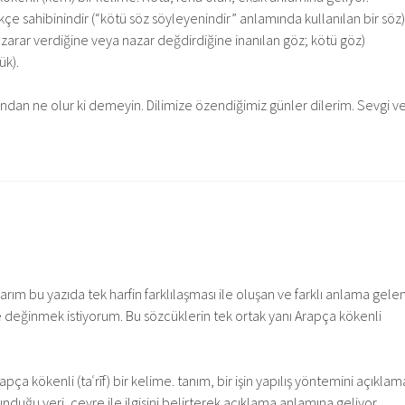
çe sahibinindir (“kötü söz söyleyenindir” anlamında kullanılan bir söz)
zarar verdiğine veya nazar değdirdiğine inanılan göz; kötü göz)
lük).
sından ne olur ki demeyin. Dilimize özendiğimiz günler dilerim. Sevgi v
E
ım bu yazıda tek harfin farklılaşması ile oluşan ve farklı anlama gele
ne değinmek istiyorum. Bu sözcüklerin tek ortak yanı Arapça kökenli
rapça kökenli (taʿrīf) bir kelime. tanım, bir işin yapılış yöntemini açıklam
unduğu yeri, çevre ile ilgisini belirterek açıklama anlamına geliyor.