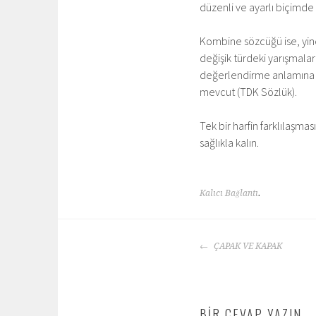
düzenli ve ayarlı biçimde
Kombine sözcüğü ise, yine
değişik türdeki yarışmala
değerlendirme anlamına ge
mevcut (TDK Sözlük).
Tek bir harfin farklılaşma
sağlıkla kalın.
Kalıcı Bağlantı
.
YAZI
ÇAPAK VE KAPAK
DOLAŞIMI
BIR CEVAP YAZIN