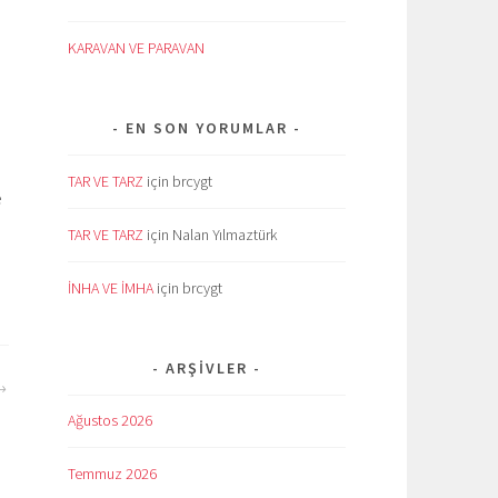
KARAVAN VE PARAVAN
EN SON YORUMLAR
TAR VE TARZ
için
brcygt
e
TAR VE TARZ
için
Nalan Yılmaztürk
İNHA VE İMHA
için
brcygt
ARŞIVLER
Ağustos 2026
Temmuz 2026