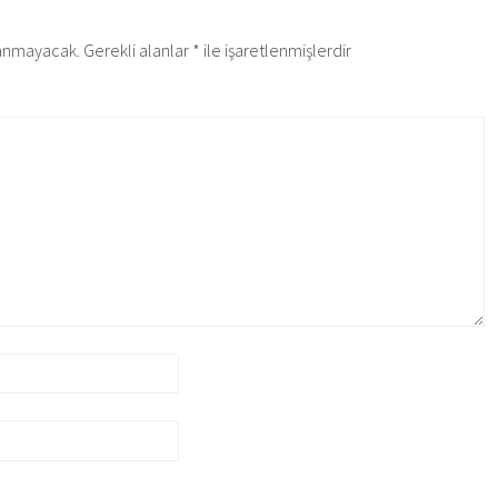
lanmayacak.
Gerekli alanlar
*
ile işaretlenmişlerdir