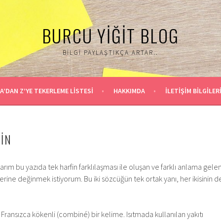
BURCU YIĞIT BLOG
BILGI PAYLAŞTIKÇA ARTAR..
A’DAN Z’YE TEKERLEME LİSTESİ
HAKKIMDA
İLETİŞİM BİLGİLER
İN
ım bu yazıda tek harfin farklılaşması ile oluşan ve farklı anlama gele
ine değinmek istiyorum. Bu iki sözcüğün tek ortak yanı, her ikisinin d
Fransızca kökenli (combiné) bir kelime. Isıtmada kullanılan yakıtı