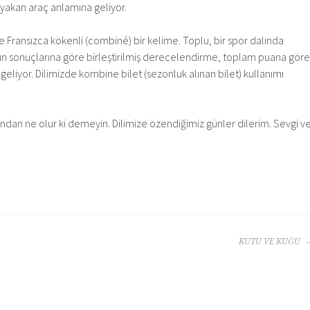
 yakan araç anlamına geliyor.
 Fransızca kökenli (combiné) bir kelime. Toplu, bir spor dalında
rın sonuçlarına göre birleştirilmiş derecelendirme, toplam puana göre
liyor. Dilimizde kombine bilet (sezonluk alınan bilet) kullanımı
sından ne olur ki demeyin. Dilimize özendiğimiz günler dilerim. Sevgi v
KUTU VE KUĞU