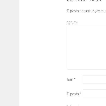
E-posta hesabınız yayım
Yorum
İsim
*
E-posta
*