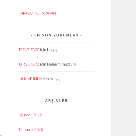
KARAVAN VE PARAVAN
EN SON YORUMLAR
TAR VE TARZ
için
brcygt
,
TAR VE TARZ
için
Nalan Yılmaztürk
İNHA VE İMHA
için
brcygt
e
ARŞIVLER
Ağustos 2026
Temmuz 2026