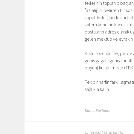
tellerinin toplanıp bağland
fazlalığını belirten bir söz
kapalı kutu (içindekini bel
kalem konulan küçük kutu;
postaların adres olarak ü
gelen mektup ve evrakın iç
Kuğu sözcüğü ise, perde a
geniş gagalı, geniş kanatlı
boyun) kullanımı var (TDK
Tek bir harfin farklılaşma
sağlıkla kalın.
Kalıcı Bağlantı
.
YAZI
KOMBİ VE KOMBİN