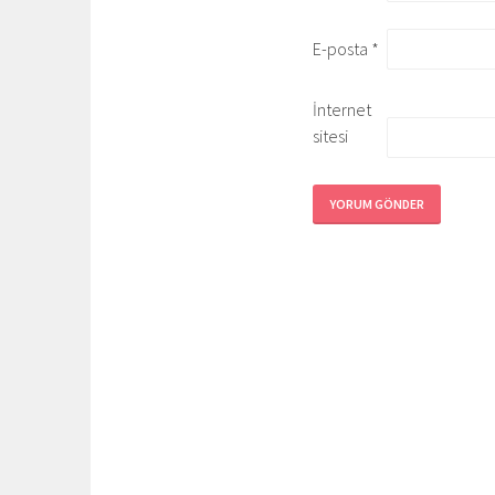
E-posta
*
İnternet
sitesi