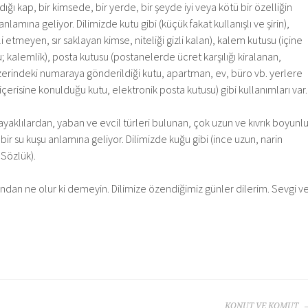
ığı kap, bir kimsede, bir yerde, bir şeyde iyi veya kötü bir özelliğin
 anlamına geliyor. Dilimizde kutu gibi (küçük fakat kullanışlı ve şirin),
li etmeyen, sır saklayan kimse, niteliği gizli kalan), kalem kutusu (içine
 kalemlik), posta kutusu (postanelerde ücret karşılığı kiralanan,
zerindeki numaraya gönderildiği kutu, apartman, ev, büro vb. yerlere
erisine konulduğu kutu, elektronik posta kutusu) gibi kullanımları var.
yaklılardan, yaban ve evcil türleri bulunan, çok uzun ve kıvrık boyunlu
 bir su kuşu anlamına geliyor. Dilimizde kuğu gibi (ince uzun, narin
 Sözlük).
sından ne olur ki demeyin. Dilimize özendiğimiz günler dilerim. Sevgi v
KONUT VE KOMUT