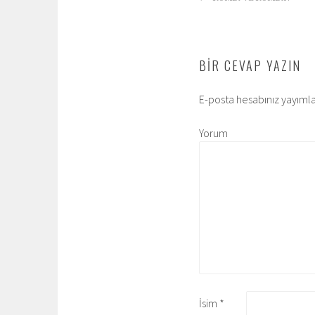
DOLAŞIMI
BIR CEVAP YAZIN
E-posta hesabınız yayım
Yorum
İsim
*