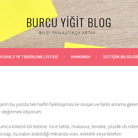
BURCU YIĞIT BLOG
BILGI PAYLAŞTIKÇA ARTAR..
A’DAN Z’YE TEKERLEME LİSTESİ
HAKKIMDA
İLETİŞİM BİLGİLER
ım bu yazıda tek harfin farklılaşması ile oluşan ve farklı anlama gele
e değinmek istiyorum.
Rumca kökenli bir kelime. İnce tahta, mukavva, teneke, plastik vb.nde
lı kap, bu kabın alabildiği miktarda olan, elektrik veya telefon