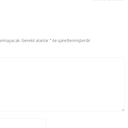
lanmayacak.
Gerekli alanlar
*
ile işaretlenmişlerdir