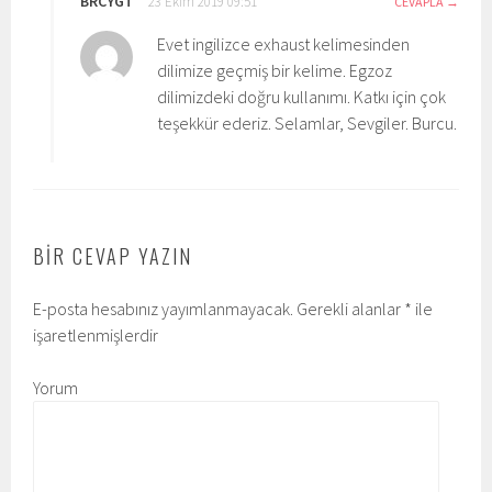
BRCYGT
23 Ekim 2019 09:51
CEVAPLA
Evet ingilizce exhaust kelimesinden
dilimize geçmiş bir kelime. Egzoz
dilimizdeki doğru kullanımı. Katkı için çok
teşekkür ederiz. Selamlar, Sevgiler. Burcu.
BIR CEVAP YAZIN
E-posta hesabınız yayımlanmayacak.
Gerekli alanlar
*
ile
işaretlenmişlerdir
Yorum