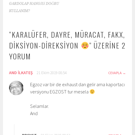
DOLAŞIMI
GARDOLAP HANGİSİ DOĞRU
KULLANIM?
“
KARALÜFER, DAYRE, MÜRACAT, FAKX,
DİKSİYON-DİREKSİYON
” ÜZERINE 2
YORUM
AND İLKATEŞ
21 Ekim 2019 08:54
CEVAPLA
Egzoz var bir de exhaust dan gelir ama kaportacı
versiyonu EGZOST tur mesela
Selamlar.
And