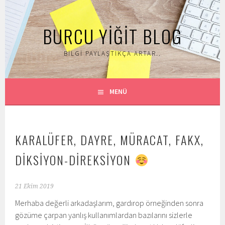
İçeriğe
geç
BURCU YIĞIT BLOG
BILGI PAYLAŞTIKÇA ARTAR..
MENÜ
KARALÜFER, DAYRE, MÜRACAT, FAKX,
DİKSİYON-DİREKSİYON
21 Ekim 2019
Merhaba değerli arkadaşlarım, gardırop örneğinden sonra
gözüme çarpan yanlış kullanımlardan bazılarını sizlerle