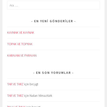
Arama:
EN YENI GÖNDERILER
KAYMAK VE KAYNAK
TOPAK VE TOPRAK
KARAVAN VE PARAVAN
EN SON YORUMLAR
TAR VE TARZ
için
brcygt
TAR VE TARZ
için
Nalan Yılmaztürk
İNHA VE İMHA
için
brcygt